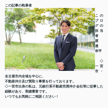
この記事の執筆者
この
ブロ
グの
担当
者
渡
邉
幸平
◇
一宮
市・
名古屋市内全域を中心に、
不動産仲介及び買取り事業を行っております。
◇一宮市出身の私は、元銀行系不動産売買仲介会社等に従事した
経験があり、実績豊富です。
いつでもお気軽にご相談ください！