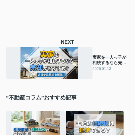
NEXT
実家を一人っ子が
相続するなら売却
がおすすめ？方法
2026.01.13
や注意点を解説
”不動産コラム”おすすめ記事