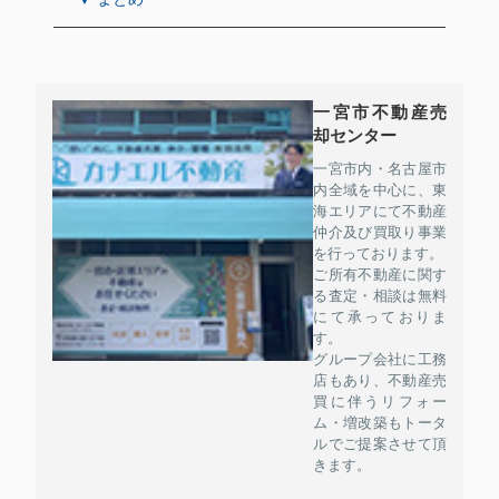
一宮市不動産売
却センター
一宮市内・名古屋市
内全域を中心に、東
海エリアにて不動産
仲介及び買取り事業
を行っております。
ご所有不動産に関す
る査定・相談は無料
にて承っておりま
す。
グループ会社に工務
店もあり、不動産売
買に伴うリフォー
ム・増改築もトータ
ルでご提案させて頂
きます。