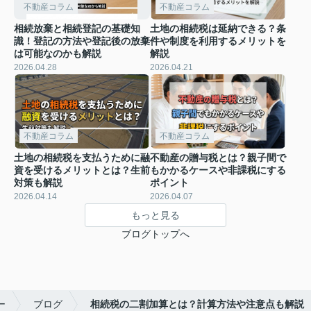
不動産コラム
不動産コラム
相続放棄と相続登記の基礎知
土地の相続税は延納できる？条
識！登記の方法や登記後の放棄
件や制度を利用するメリットを
は可能なのかも解説
解説
2026.04.28
2026.04.21
不動産コラム
不動産コラム
土地の相続税を支払うために融
不動産の贈与税とは？親子間で
資を受けるメリットとは？生前
もかかるケースや非課税にする
対策も解説
ポイント
2026.04.14
2026.04.07
もっと見る
ブログトップへ
ー
ブログ
相続税の二割加算とは？計算方法や注意点も解説