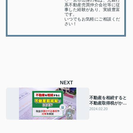
◇一宮市出身の私は、元銀行
系不動産売買仲介会社等に従
事した経験があり、実績豊富
です。
いつでもお気軽にご相談くだ
さい！
NEXT
不動産を相続すると
不動産取得税がかか
る？税金が課される
2024.02.20
事例や対策を解説