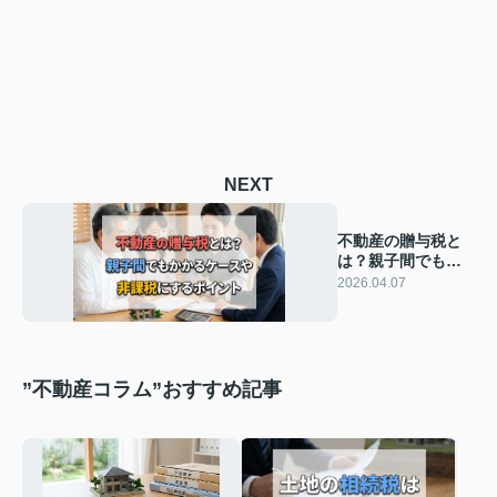
NEXT
不動産の贈与税と
は？親子間でもか
かるケースや非課
2026.04.07
税にするポイント
”不動産コラム”おすすめ記事