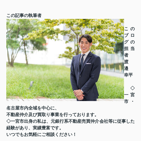
この記事の執筆者
この
ブロ
グの
担当
者
渡
邉
幸平
◇
一宮
市・
名古屋市内全域を中心に、
不動産仲介及び買取り事業を行っております。
◇一宮市出身の私は、元銀行系不動産売買仲介会社等に従事した
経験があり、実績豊富です。
いつでもお気軽にご相談ください！