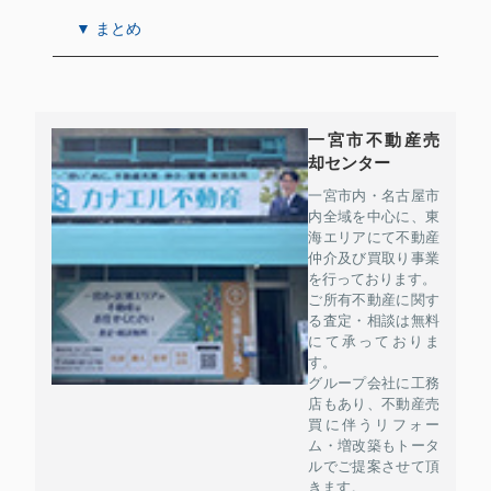
▼ まとめ
一宮市不動産売
却センター
一宮市内・名古屋市
内全域を中心に、東
海エリアにて不動産
仲介及び買取り事業
を行っております。
ご所有不動産に関す
る査定・相談は無料
にて承っておりま
す。
グループ会社に工務
店もあり、不動産売
買に伴うリフォー
ム・増改築もトータ
ルでご提案させて頂
きます。