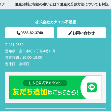
ログ
遺産分割と相続の違いとは？遺産の分割方法についても解説
株式会社カナエル不動産
0586-82-3740
お問い合わせ
〒491-0859
愛知県一宮市本町２丁目4番16号
営業時間：
10:00~19:00
定休日：
水曜日