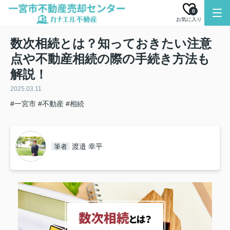
0
お気に入り
数次相続とは？知っておきたい注意
点や不動産相続の際の手続き方法も
解説！
2025.03.11
#一宮市
#不動産
#相続
渡邉 幸平
筆者