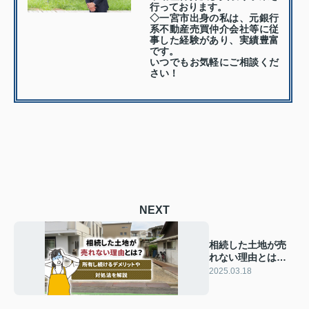
行っております。
◇一宮市出身の私は、元銀行
系不動産売買仲介会社等に従
事した経験があり、実績豊富
です。
いつでもお気軽にご相談くだ
さい！
NEXT
相続した土地が売
れない理由とは？
所有し続けるデメ
2025.03.18
リットや対処法を
解説