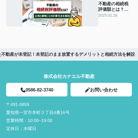
不動産の相続税
評価額とは？土
地と建物ごとの
2025.01.28
計算方法を解説
た不動産が未登記！未登記のまま放置するデメリットと相続方法を解説
株式会社カナエル不動産
0586-82-3740
お問い合わせ
〒491-0859
愛知県一宮市本町２丁目4番16号
営業時間：
10:00~19:00
定休日：
水曜日