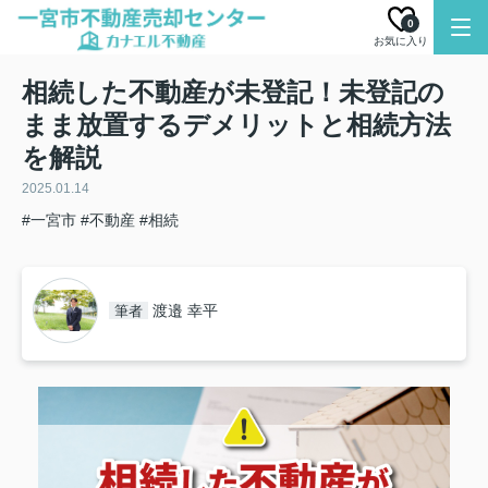
0
お気に入り
相続した不動産が未登記！未登記の
まま放置するデメリットと相続方法
を解説
2025.01.14
#一宮市
#不動産
#相続
渡邉 幸平
筆者