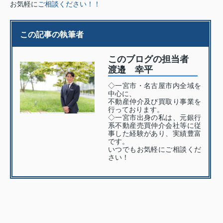
お気軽に
ご相談ください！！
この記事の執筆者
このブログの担当者
渡邉 幸平
◇一宮市・名古屋市内全域を
中心に、
不動産仲介及び買取り事業を
行っております。
◇一宮市出身の私は、元銀行
系不動産売買仲介会社等に従
事した経験があり、実績豊富
です。
いつでもお気軽にご相談くだ
さい！