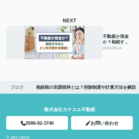
NEXT
不動産か現金
か？相続する
ならどっちが
2024.09.24
得かを解説！
ブログ
相続税の非課税枠とは？控除制度や計算方法を解説
株式会社カナエル不動産
0586-82-3740
お問い合わせ
〒491-0859