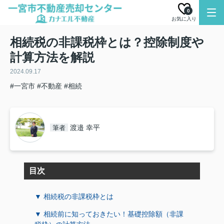
0
お気に入り
相続税の非課税枠とは？控除制度や
計算方法を解説
2024.09.17
#一宮市
#不動産
#相続
渡邉 幸平
筆者
目次
▼ 相続税の非課税枠とは
▼ 相続前に知っておきたい！基礎控除額（非課