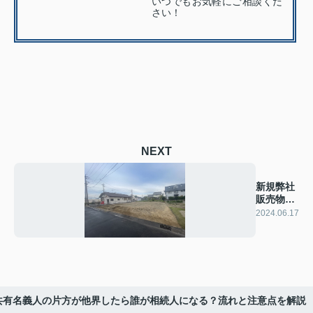
いつでもお気軽にご相談くだ
さい！
NEXT
新規弊社
販売物件
情報
2024.06.17
共有名義人の片方が他界したら誰が相続人になる？流れと注意点を解説