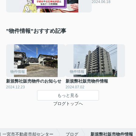
定単純承認となるケ
2024.06.18
ースを解説
”物件情報”おすすめ記事
物件情報
物件情報
新規弊社販売物件のお知らせ
新規弊社販売物件情報
2024.12.23
2024.07.02
もっと見る
ブログトップへ
｜一宮市不動産売却センター
ブログ
新規弊社販売物件情報