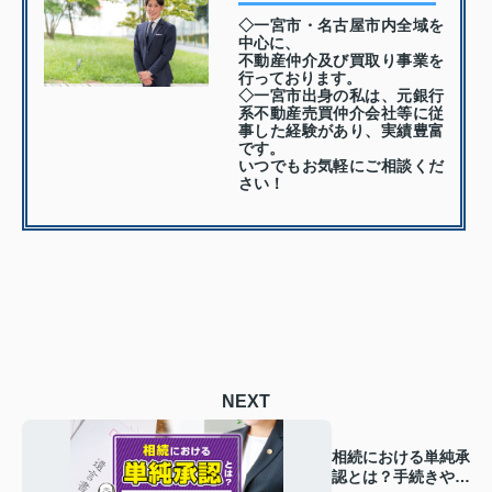
◇一宮市・名古屋市内全域を
中心に、
不動産仲介及び買取り事業を
行っております。
◇一宮市出身の私は、元銀行
系不動産売買仲介会社等に従
事した経験があり、実績豊富
です。
いつでもお気軽にご相談くだ
さい！
NEXT
相続における単純承
認とは？手続きや法