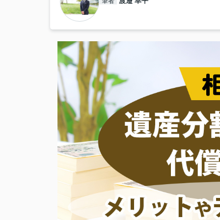
渡邉 幸平
筆者