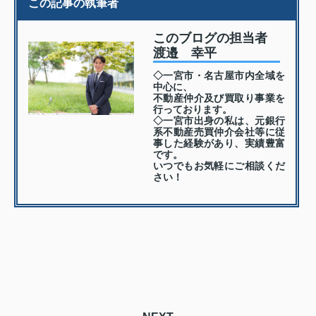
この記事の執筆者
このブログの担当者
渡邉 幸平
◇一宮市・名古屋市内全域を
中心に、
不動産仲介及び買取り事業を
行っております。
◇一宮市出身の私は、元銀行
系不動産売買仲介会社等に従
事した経験があり、実績豊富
です。
いつでもお気軽にご相談くだ
さい！